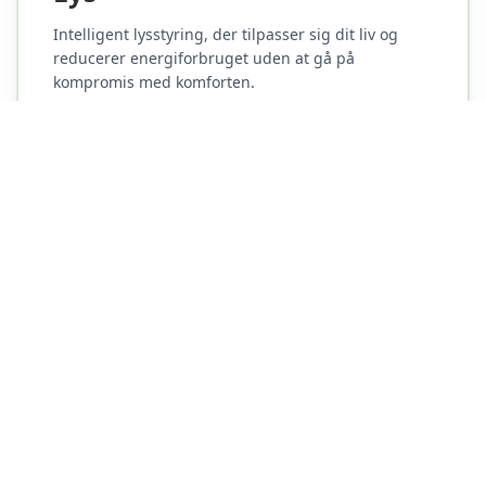
Intelligent lysstyring, der tilpasser sig dit liv og
reducerer energiforbruget uden at gå på
kompromis med komforten.
Udforsk
FÅ OVERBLIK OVER DIT ELFORBRUG