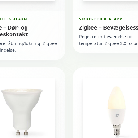
HED & ALARM
SIKKERHED & ALARM
e – Dør- og
Zigbee – Bevægelses
eskontakt
Registrerer bevægelse og
erer åbning/lukning. Zigbee
temperatur. Zigbee 3.0 forbi
indelse.