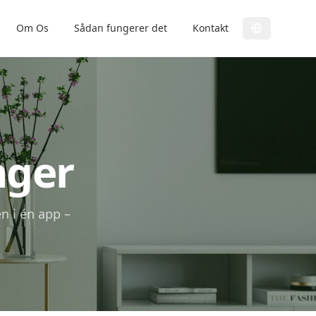
Om Os
Sådan fungerer det
Kontakt
nger
n i én app –