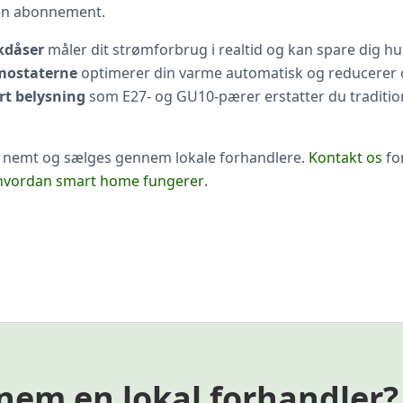
den abonnement.
ikdåser
måler dit strømforbrug i realtid og kan spare dig h
rmostaterne
optimerer din varme automatisk og reducerer
t belysning
som E27- og GU10-pærer erstatter du traditio
es nemt og sælges gennem lokale forhandlere.
Kontakt os
fo
hvordan smart home fungerer
.
nem en lokal forhandler?