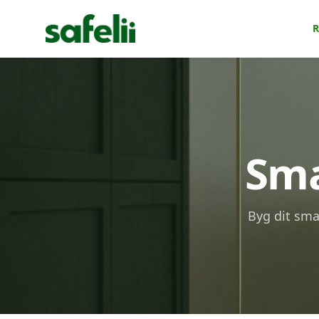
R
Sma
Byg dit sma