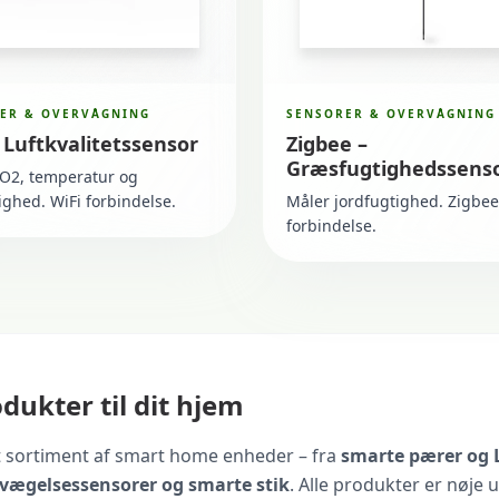
ER & OVERVÅGNING
SENSORER & OVERVÅGNING
– Luftkvalitetssensor
Zigbee –
Græsfugtighedssens
O2, temperatur og
ighed. WiFi forbindelse.
Måler jordfugtighed. Zigbee
forbindelse.
ukter til dit hjem
et sortiment af smart home enheder – fra
smarte pærer og L
vægelsessensorer og smarte stik
. Alle produkter er nøje 