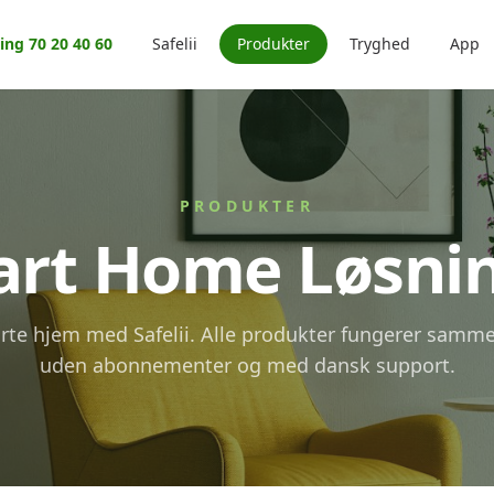
ing 70 20 40 60
Safelii
Produkter
Tryghed
App
PRODUKTER
rt Home Løsni
rte hjem med Safelii. Alle produkter fungerer samme
uden abonnementer og med dansk support.