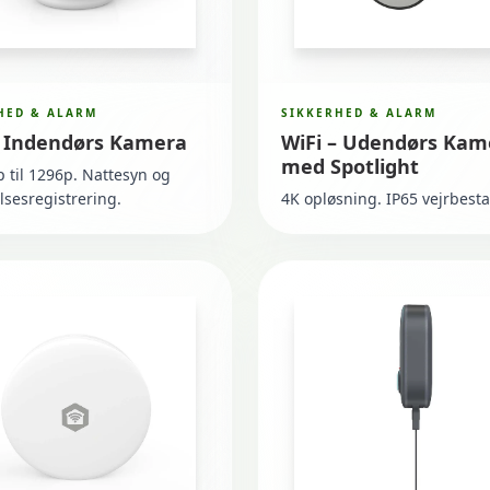
HED & ALARM
SIKKERHED & ALARM
– Indendørs Kamera
WiFi – Udendørs Kam
med Spotlight
p til 1296p. Nattesyn og
sesregistrering.
4K opløsning. IP65 vejrbest