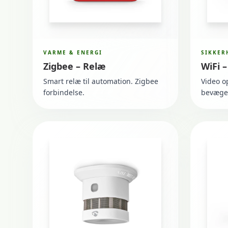
VARME & ENERGI
SIKKER
Zigbee – Relæ
WiFi 
Smart relæ til automation. Zigbee
Video o
forbindelse.
bevægel