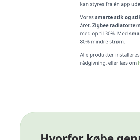
kan styres fra én app u
Vores
smarte stik og st
året.
Zigbee radiatorte
med op til 30%. Med
smar
80% mindre strøm.
Alle produkter installer
rådgivning, eller læs om
Hvorfor købe gen