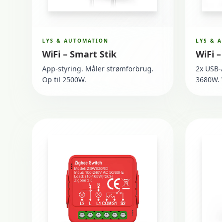
LYS & AUTOMATION
LYS & 
WiFi – Smart Stik
WiFi 
App-styring. Måler strømforbrug.
2x USB-A
Op til 2500W.
3680W. 