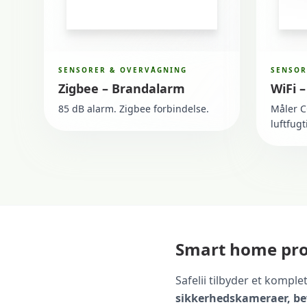
SENSORER & OVERVÅGNING
SENSOR
Zigbee – Brandalarm
WiFi 
85 dB alarm. Zigbee forbindelse.
Måler C
luftfugt
Smart home prod
Safelii tilbyder et kompl
sikkerhedskameraer, be