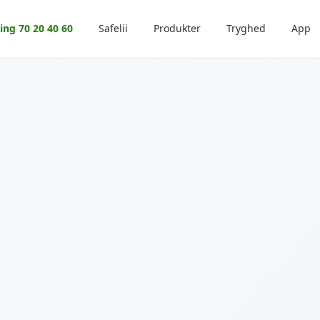
ing 70 20 40 60
Safelii
Produkter
Tryghed
App